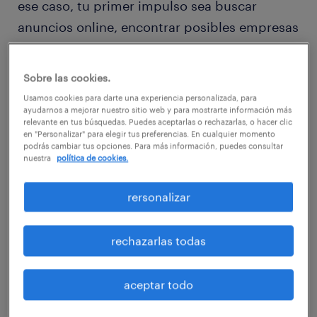
ese caso, tu primer impulso sea buscar
anuncios online, encontrar posibles empresas
o establecer contactos con personas que ya
conozcas, pero ¿y si ese no debiera ser el
Sobre las cookies.
primer paso?, ¿y si empezaras por mirarte al
Usamos cookies para darte una experiencia personalizada, para
espejo?
ayudarnos a mejorar nuestro sitio web y para mostrarte información más
relevante en tus búsquedas. Puedes aceptarlas o rechazarlas, o hacer clic
en "Personalizar" para elegir tus preferencias. En cualquier momento
podrás cambiar tus opciones. Para más información, puedes consultar
Quizás no se trate de mirar literalmente tu
nuestra
política de cookies.
apariencia física, sino tu marca personal. Las
empresas hacen su mejor esfuerzo en
rersonalizar
presentarse a sí mismas con la mejor cara
para mejorar su marca hacia a los empleados.
rechazarlas todas
Esto les consigue los mejores candidatos y
trabajadores. A la inversa también: los
aceptar todo
buscadores de empleo se darían a sí mismos