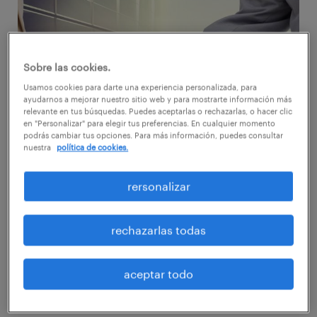
Sobre las cookies.
Usamos cookies para darte una experiencia personalizada, para
ayudarnos a mejorar nuestro sitio web y para mostrarte información más
relevante en tus búsquedas. Puedes aceptarlas o rechazarlas, o hacer clic
en "Personalizar" para elegir tus preferencias. En cualquier momento
podrás cambiar tus opciones. Para más información, puedes consultar
nuestra
política de cookies.
rersonalizar
Paga bien.
rechazarlas todas
Ofrecer salarios competitivos es una
necesidad. El mejor talento recibe ofertas
aceptar todo
competitivas por lo que si quieres
permanencia y, por tanto estabilidad para el