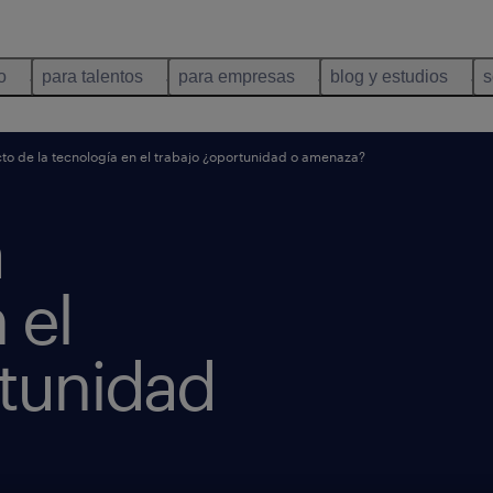
o
para talentos
para empresas
blog y estudios
s
o de la tecnología en el trabajo ¿oportunidad o amenaza?
a
 el
rtunidad