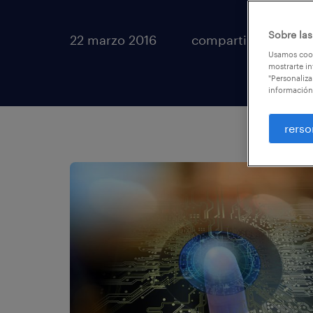
Sobre las
22 marzo 2016
compartir artículos
Usamos cook
mostrarte in
"Personaliza
información
rerso