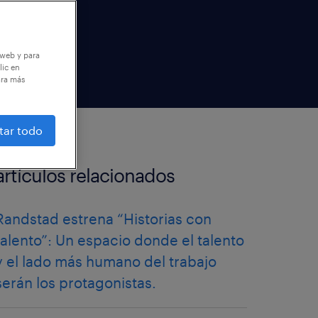
 web y para
lic en
ara más
tar todo
artículos relacionados
Randstad estrena “Historias con
talento”: Un espacio donde el talento
y el lado más humano del trabajo
serán los protagonistas.