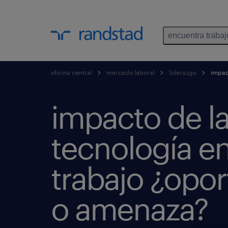
encuentra trabaj
oficina central
mercado laboral
liderazgo
impact
impacto de l
tecnología en
trabajo ¿opo
o amenaza?