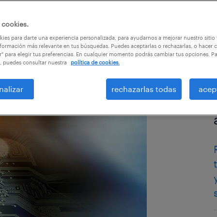
 cookies.
ies para darte una experiencia personalizada, para ayudarnos a mejorar nuestro sitio
formación más relevante en tus búsquedas. Puedes aceptarlas o rechazarlas, o hacer c
r" para elegir tus preferencias. En cualquier momento podrás cambiar tus opciones. P
, puedes consultar nuestra
política de cookies.
nalizar
rechazarlas todas
acep