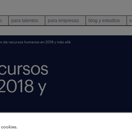
o
para talentos
para empresas
blog y estudios
s
n de recursos humanos en 2018 y más allá
ecursos
2018 y
 cookies.
s