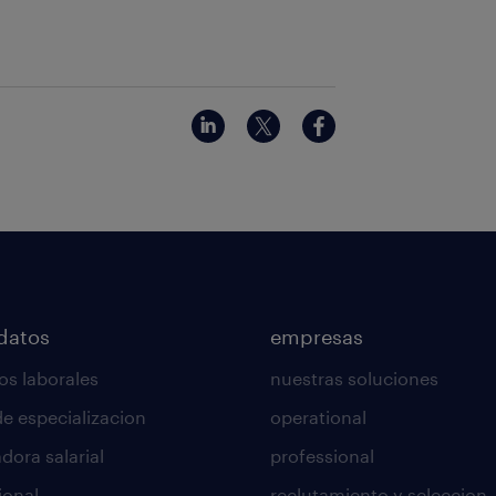
datos
empresas
os laborales
nuestras soluciones
de especializacion
operational
dora salarial
professional
ional
reclutamiento y seleccion