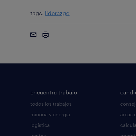
tags:
liderazgo
encuentra trabajo
candi
todos los trabajos
consej
minería y energía
áreas 
logística
calcula
ventas
operat