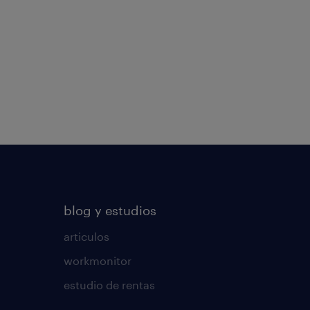
blog y estudios
articulos
workmonitor
estudio de rentas