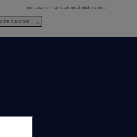
contactanos
mi randstad
portal colaboradores
obre nosotros