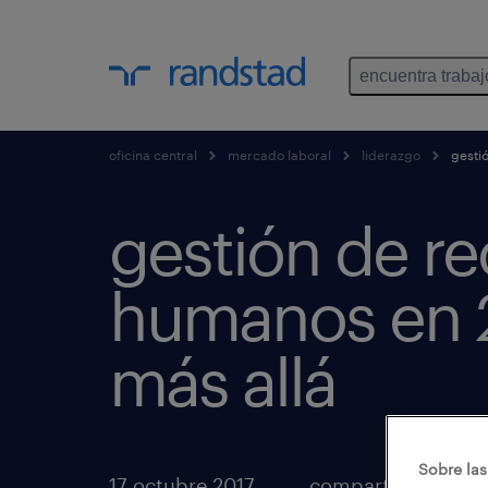
encuentra trabaj
oficina central
mercado laboral
liderazgo
gestió
gestión de r
humanos en 
más allá
Sobre las
17 octubre 2017
compartir artículo