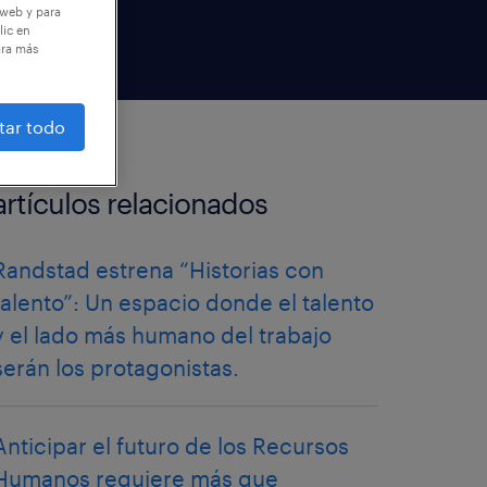
 web y para
lic en
ara más
tar todo
artículos relacionados
Randstad estrena “Historias con
talento”: Un espacio donde el talento
y el lado más humano del trabajo
serán los protagonistas.
Anticipar el futuro de los Recursos
Humanos requiere más que