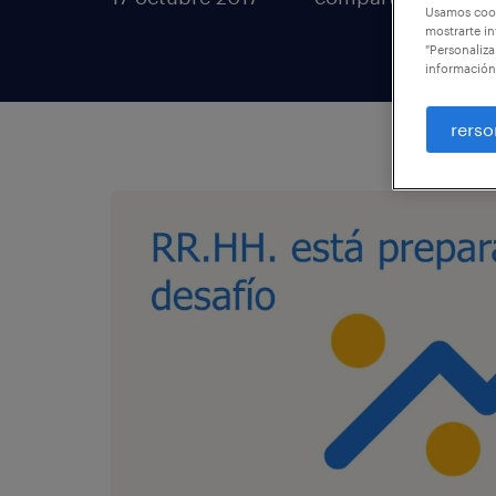
Usamos cook
mostrarte in
"Personaliza
información
rerso