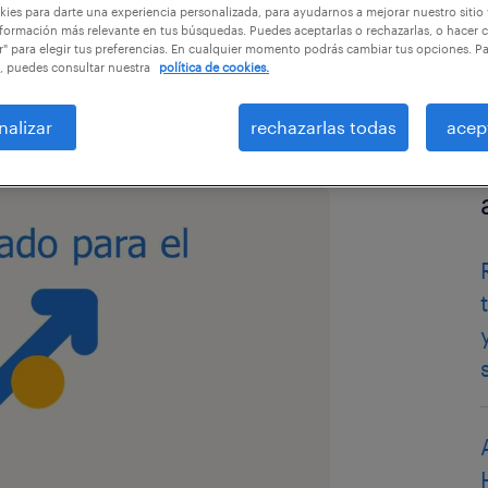
ies para darte una experiencia personalizada, para ayudarnos a mejorar nuestro sitio
formación más relevante en tus búsquedas. Puedes aceptarlas o rechazarlas, o hacer c
r" para elegir tus preferencias. En cualquier momento podrás cambiar tus opciones. P
, puedes consultar nuestra
política de cookies.
nalizar
rechazarlas todas
acep