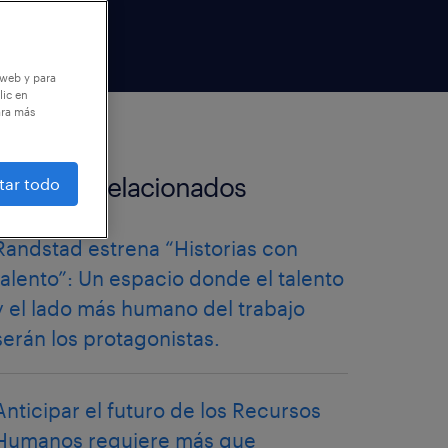
 web y para
lic en
ara más
artículos relacionados
tar todo
Randstad estrena “Historias con
talento”: Un espacio donde el talento
y el lado más humano del trabajo
serán los protagonistas.
Anticipar el futuro de los Recursos
Humanos requiere más que