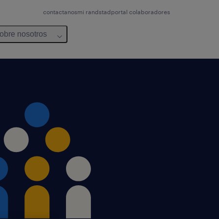
contactanos
mi randstad
portal colaboradores
obre nosotros