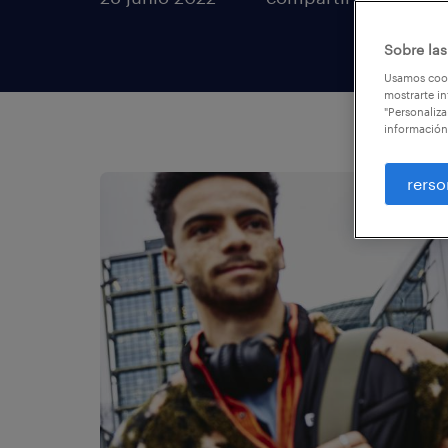
Sobre las
Usamos cook
mostrarte in
"Personaliza
información
rerso