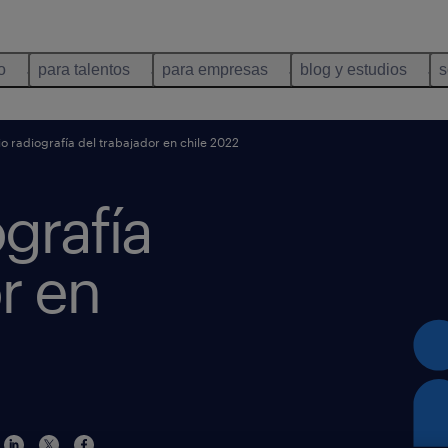
o
para talentos
para empresas
blog y estudios
s
o radiografía del trabajador en chile 2022
grafía
r en