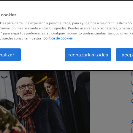
 cookies.
ies para darte una experiencia personalizada, para ayudarnos a mejorar nuestro sitio
formación más relevante en tus búsquedas. Puedes aceptarlas o rechazarlas, o hacer c
r" para elegir tus preferencias. En cualquier momento podrás cambiar tus opciones. P
, puedes consultar nuestra
política de cookies.
nalizar
rechazarlas todas
acep