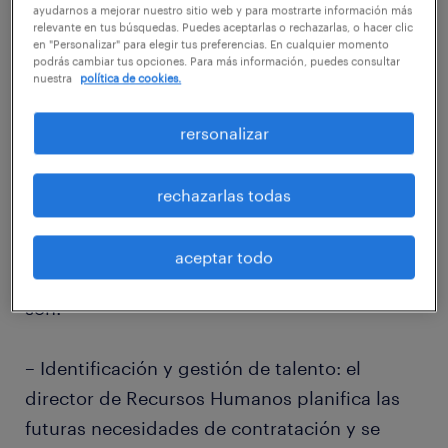
director de Recursos Humanos, también
ayudarnos a mejorar nuestro sitio web y para mostrarte información más
relevante en tus búsquedas. Puedes aceptarlas o rechazarlas, o hacer clic
conocido como CHRO (de Chief Human
en "Personalizar" para elegir tus preferencias. En cualquier momento
podrás cambiar tus opciones. Para más información, puedes consultar
Resources Officer), tiene un papel estratégico
nuestra
política de cookies.
en la compañía, también en la Era Digital.
rersonalizar
Aunque sus tareas dependan de la naturaleza
y del tamaño de la empresa para la que
rechazarlas todas
trabaja, el encargado de la gestión de
personas tiene ciertas actividades
aceptar todo
primordiales. Las dos funciones principales
son:
– Identificación y gestión de talento: el
director de Recursos Humanos planifica las
futuras necesidades de contratación y se