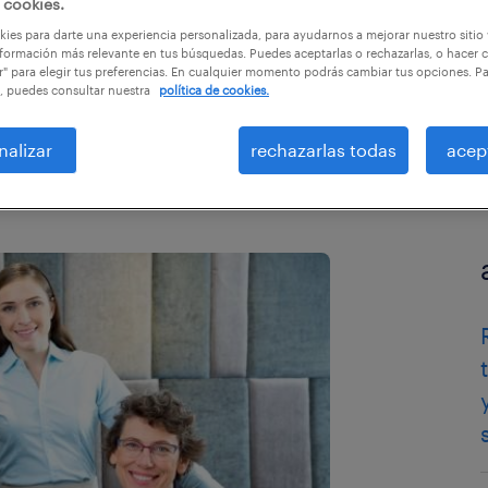
 cookies.
ies para darte una experiencia personalizada, para ayudarnos a mejorar nuestro sitio
formación más relevante en tus búsquedas. Puedes aceptarlas o rechazarlas, o hacer c
r" para elegir tus preferencias. En cualquier momento podrás cambiar tus opciones. P
, puedes consultar nuestra
política de cookies.
nalizar
rechazarlas todas
acep