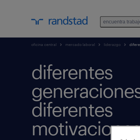
encuentra trabaj
oficina central
mercado laboral
liderazgo
difere
diferentes
generaciones
diferentes
motivacione