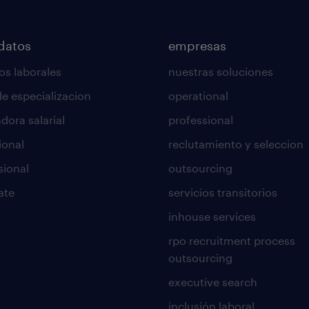
datos
empresas
os laborales
nuestras soluciones
de especializacion
operational
dora salarial
professional
ional
reclutamiento y seleccion
sional
outsourcing
ate
servicios transitorios
inhouse services
rpo recruitment process
outsourcing
executive search
inclusión laboral