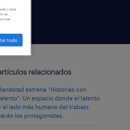
 web y para
lic en
ara más
tar todo
artículos relacionados
Randstad estrena “Historias con
talento”: Un espacio donde el talento
y el lado más humano del trabajo
serán los protagonistas.