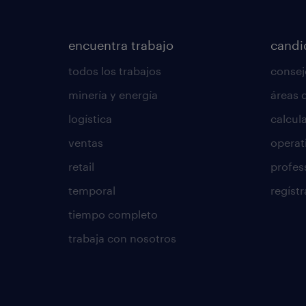
encuentra trabajo
candi
todos los trabajos
consej
minería y energía
áreas 
logística
calcula
ventas
operat
retail
profes
temporal
regístr
tiempo completo
trabaja con nosotros