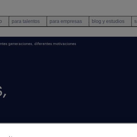
o
para talentos
para empresas
blog y estudios
s
ntes generaciones, diferentes motivaciones
,
s