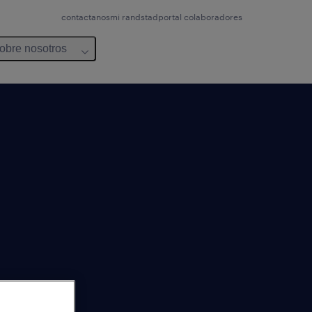
contactanos
mi randstad
portal colaboradores
obre nosotros