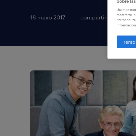
Sobre las
Usamos cook
mostrarte in
18 mayo 2017
compartir artículos
"Personaliza
información
rerso