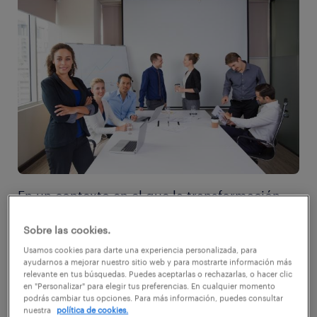
En un contexto en el que la transformación
digital tiene cada vez más impacto en la
Sobre las cookies.
economía y en las organizaciones, la
Usamos cookies para darte una experiencia personalizada, para
innovación se consolida como una necesidad
ayudarnos a mejorar nuestro sitio web y para mostrarte información más
relevante en tus búsquedas. Puedes aceptarlas o rechazarlas, o hacer clic
para lograr ventajas competitivas. Sabemos
en "Personalizar" para elegir tus preferencias. En cualquier momento
podrás cambiar tus opciones. Para más información, puedes consultar
reconocerla, la vemos en Tesla, Airbnb, Apple,
nuestra
política de cookies.