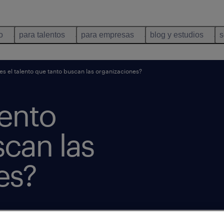
o
para talentos
para empresas
blog y estudios
s
es el talento que tanto buscan las organizaciones?
lento
scan las
es?