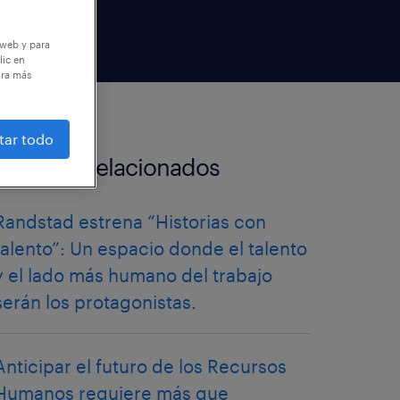
 web y para
lic en
ara más
tar todo
artículos relacionados
Randstad estrena “Historias con
talento”: Un espacio donde el talento
y el lado más humano del trabajo
serán los protagonistas.
Anticipar el futuro de los Recursos
Humanos requiere más que