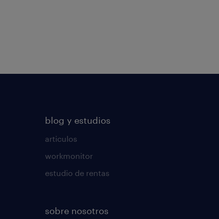
blog y estudios
articulos
workmonitor
estudio de rentas
sobre nosotros