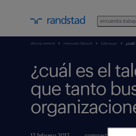
encuentra trabaj
oficina central
mercado laboral
liderazgo
¿cuál 
¿cuál es el ta
que tanto bu
organizacion
17 febrero 2017
compartir artículos