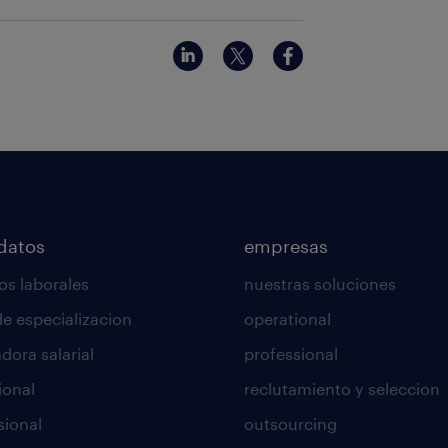
datos
empresas
os laborales
nuestras soluciones
de especializacion
operational
dora salarial
professional
ional
reclutamiento y seleccion
sional
outsourcing