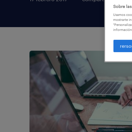
Sobre las
Usamos cook
mostrarte in
"Personaliza
información
rerso