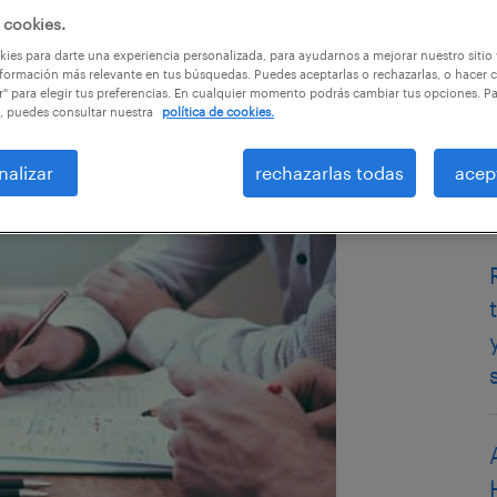
 cookies.
ies para darte una experiencia personalizada, para ayudarnos a mejorar nuestro sitio
formación más relevante en tus búsquedas. Puedes aceptarlas o rechazarlas, o hacer c
r" para elegir tus preferencias. En cualquier momento podrás cambiar tus opciones. P
, puedes consultar nuestra
política de cookies.
nalizar
rechazarlas todas
acep