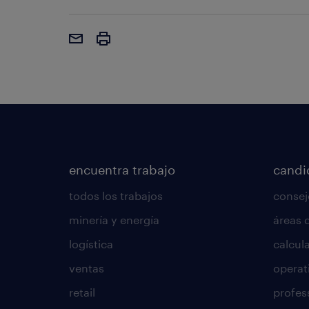
encuentra trabajo
candi
todos los trabajos
consej
minería y energía
áreas 
logística
calcula
ventas
operat
retail
profes