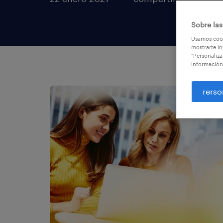
Sobre las
Usamos cook
mostrarte in
"Personaliza
información
rerso