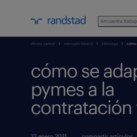
encuentra trabaj
oficina central
mercado laboral
liderazgo
cómo s
cómo se adap
pymes a la
contratación 
22 enero 2021
compartir artículos