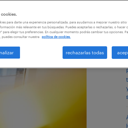
 cookies.
ies para darte una experiencia personalizada, para ayudarnos a mejorar nuestro sitio
formación más relevante en tus búsquedas. Puedes aceptarlas o rechazarlas, o hacer c
r" para elegir tus preferencias. En cualquier momento podrás cambiar tus opciones. P
, puedes consultar nuestra
política de cookies.
nalizar
rechazarlas todas
acep