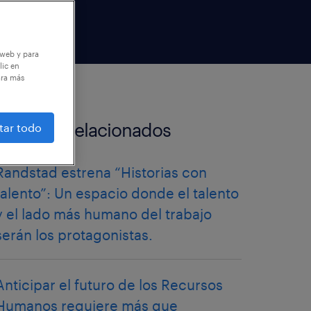
 web y para
lic en
ara más
artículos relacionados
tar todo
Randstad estrena “Historias con
talento”: Un espacio donde el talento
y el lado más humano del trabajo
serán los protagonistas.
Anticipar el futuro de los Recursos
Humanos requiere más que