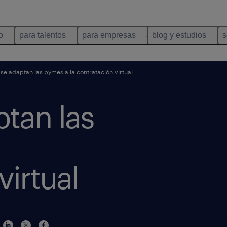
o
para talentos
para empresas
blog y estudios
s
e adaptan las pymes a la contratación virtual
tan las
virtual