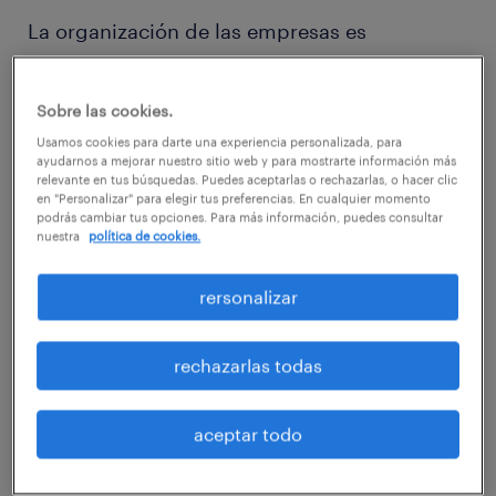
La organización de las empresas es
trascendental ya que permite estructurar el
trabajo, simplificarlo y maximizar los
Sobre las cookies.
recursos. Si el objetivo está bien definido y se
Usamos cookies para darte una experiencia personalizada, para
cumplen cualidades como el orden, la
ayudarnos a mejorar nuestro sitio web y para mostrarte información más
relevante en tus búsquedas. Puedes aceptarlas o rechazarlas, o hacer clic
planificación y el liderazgo, el éxito en la
en "Personalizar" para elegir tus preferencias. En cualquier momento
podrás cambiar tus opciones. Para más información, puedes consultar
gestión empresarial está asegurado.
nuestra
política de cookies.
Grandes multinacionales
se rigen por las
rersonalizar
ideas de Fayol, pero ¿en qué consiste
exactamente esta doctrina?
rechazarlas todas
Los 14 principios de Fayol
aceptar todo
Henri Fayol, gran teórico de la