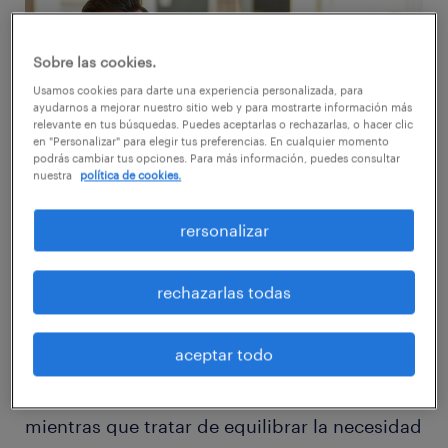
Sobre las cookies.
Usamos cookies para darte una experiencia personalizada, para
ayudarnos a mejorar nuestro sitio web y para mostrarte información más
relevante en tus búsquedas. Puedes aceptarlas o rechazarlas, o hacer clic
en "Personalizar" para elegir tus preferencias. En cualquier momento
podrás cambiar tus opciones. Para más información, puedes consultar
nuestra
política de cookies.
rersonalizar
En su artículo para Women Powering
rechazarlas todas
Business, Sonya Hinds considera cómo
promover sus talentos y éxitos sin parecer
aceptar todo
arrogante o demasiado confiado. A veces,
esto puede ser un campo difícil de navegar
mientras que tratar de equilibrar la necesidad