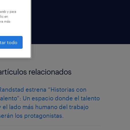
 web y para
lic en
ara más
tar todo
artículos relacionados
Randstad estrena “Historias con
talento”: Un espacio donde el talento
y el lado más humano del trabajo
serán los protagonistas.