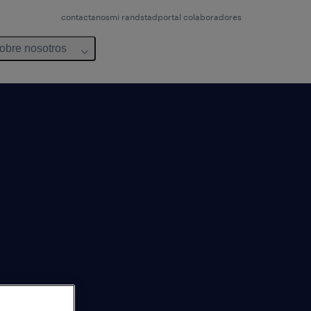
contactanos
mi randstad
portal colaboradores
obre nosotros