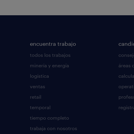
encuentra trabajo
candi
todos los trabajos
consej
minería y energía
áreas 
logística
calcula
ventas
operat
retail
profes
temporal
regístr
tiempo completo
trabaja con nosotros