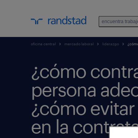
encuentra trabaj
oficina central
mercado laboral
liderazgo
¿cómo 
¿cómo contrat
persona ade
¿cómo evitar 
en la contrat