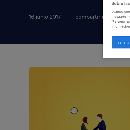
Sobre las
Usamos cook
16 junio 2017
compartir artículos
mostrarte in
"Personaliza
información
rerso