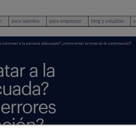
o
para talentos
para empresas
blog y estudios
s
contratar a la persona adecuada? ¿cómo evitar errores en la contratación?
ar a la
cuada?
errores
ación?