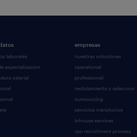
datos
empresas
os laborales
nuestras soluciones
de especializacion
operational
dora salarial
professional
ional
reclutamiento y seleccion
sional
outsourcing
ate
servicios transitorios
inhouse services
rpo recruitment process