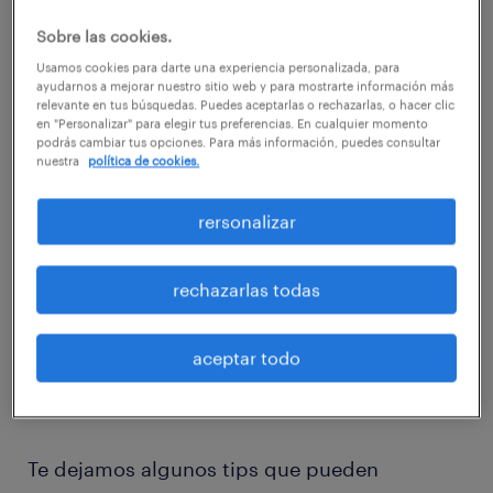
Sobre las cookies.
Usamos cookies para darte una experiencia personalizada, para
ayudarnos a mejorar nuestro sitio web y para mostrarte información más
relevante en tus búsquedas. Puedes aceptarlas o rechazarlas, o hacer clic
en "Personalizar" para elegir tus preferencias. En cualquier momento
podrás cambiar tus opciones. Para más información, puedes consultar
nuestra
política de cookies.
rersonalizar
rechazarlas todas
La estrategia de asignación de recursos es
una forma de identificar las futuras
aceptar todo
necesidades de personal y cómo satisfacer
esas necesidades.
Te dejamos algunos tips que pueden