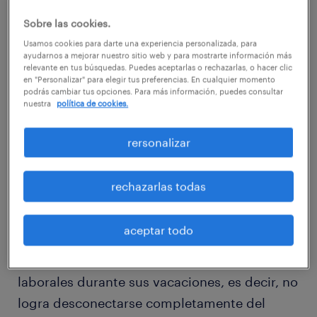
de los trabajadores sufra estrés
Sobre las cookies.
postvacacional y que la mayoría manifieste
Usamos cookies para darte una experiencia personalizada, para
algún tipo de trastorno emocional después
ayudarnos a mejorar nuestro sitio web y para mostrarte información más
de volver a la oficina.
relevante en tus búsquedas. Puedes aceptarlas o rechazarlas, o hacer clic
en "Personalizar" para elegir tus preferencias. En cualquier momento
podrás cambiar tus opciones. Para más información, puedes consultar
nuestra
política de cookies.
Esta cifra no parece tan elevada si
consideramos que a los chilenos les cuesta
rersonalizar
bastante desligarse completamente de los
temas relacionados con la oficina y tomar un
rechazarlas todas
verdadero descanso, ya que de acuerdo al
estudio “Tendencias del mercado laboral” de
aceptar todo
la consultora, 78% de los encuestados señala
que sigue atendiendo responsabilidades
laborales durante sus vacaciones, es decir, no
logra desconectarse completamente del