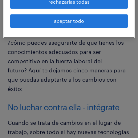
rechazarlas todas
rápidamente, mientras que otros se están
transformando en algo irreconocible. La
aceptar todo
integración de la tecnología es inevitable en
la fuerza laboral de hoy - pero la pregunta es:
¿cómo puedes asegurarte de que tienes los
conocimientos adecuados para ser
competitivo en la fuerza laboral del
futuro? Aquí te dejamos cinco maneras para
que puedas adaptarte a los cambios con
éxito:
No luchar contra ella - intégrate
Cuando se trata de cambios en el lugar de
trabajo, sobre todo si hay nuevas tecnologías