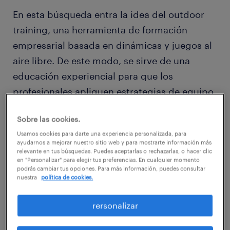
En esta búsqueda entra la idea del outdoor
training, una herramienta de formación
empresarial basada en dinámicas y juegos al
aire libre. De este modo, se sirve de una
educación experiencial para que los
profesionales apliquen estrategias de equipo
que ayuden posteriormente a mejorar la
Sobre las cookies.
actividad laboral.
Usamos cookies para darte una experiencia personalizada, para
ayudarnos a mejorar nuestro sitio web y para mostrarte información más
relevante en tus búsquedas. Puedes aceptarlas o rechazarlas, o hacer clic
No se debe confundir con actividades de
en "Personalizar" para elegir tus preferencias. En cualquier momento
Team Building, ya que más allá de pretender
podrás cambiar tus opciones. Para más información, puedes consultar
nuestra
política de cookies.
que se creen lazos con los compañeros a
través de actividades lúdicas en equipo, el
rersonalizar
outdoor training busca que las habilidades