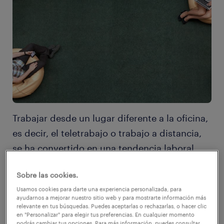
Trabajar desde un lugar diferente a la oficina,
es decir, el teletrabajo o trabajo a distancia,
se ha convertido en una tendencia laboral
muy eficaz para las empresas y muy atractiva
Sobre las cookies.
para algunos empleados, ya que facilita la
Usamos cookies para darte una experiencia personalizada, para
conciliación de su vida personal y
ayudarnos a mejorar nuestro sitio web y para mostrarte información más
profesional.
relevante en tus búsquedas. Puedes aceptarlas o rechazarlas, o hacer clic
en "Personalizar" para elegir tus preferencias. En cualquier momento
podrás cambiar tus opciones. Para más información, puedes consultar