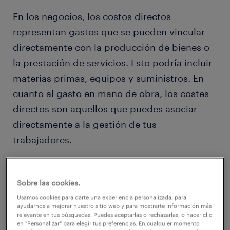
En los negocios, los costos directos
representan gastos que se pueden vincular
directamente con la producción de bienes o
la prestación de servicios. Esto podría incluir
materias primas, equipos y suministros. En
cuanto al gasto en mano de obra, los costes
directos son aquellos que puedes asociar
directamente a la gestión de tus
trabajadores.
Los costos directos suelen ser más fáciles de
Sobre las cookies.
identificar, lo que hace que presupuestar
Usamos cookies para darte una experiencia personalizada, para
estos gastos sea menos complicado.
ayudarnos a mejorar nuestro sitio web y para mostrarte información más
Normalmente, estos costos se contabilizan en
relevante en tus búsquedas. Puedes aceptarlas o rechazarlas, o hacer clic
en "Personalizar" para elegir tus preferencias. En cualquier momento