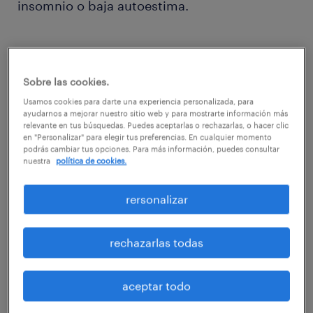
insomnio o baja autoestima.
Sobre las cookies.
Así, para construir un clima laboral sano, es
Usamos cookies para darte una experiencia personalizada, para
importante que el vínculo que une a las
ayudarnos a mejorar nuestro sitio web y para mostrarte información más
relevante en tus búsquedas. Puedes aceptarlas o rechazarlas, o hacer clic
personas con sus superiores sea lo más
en "Personalizar" para elegir tus preferencias. En cualquier momento
podrás cambiar tus opciones. Para más información, puedes consultar
amable y correcto posible, manteniendo una
nuestra
política de cookies.
relación estrecha en su justa medida: sin
excederse en la confianza, ni dificultando la
rersonalizar
comunicación entre éstos y el equipo.
rechazarlas todas
aceptar todo
Tipos de jefe y cómo actuar con cada uno