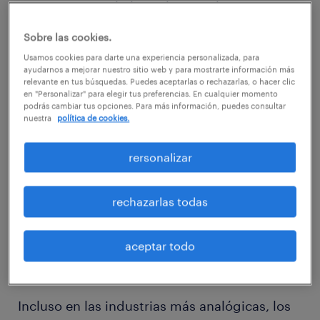
pero es necesario invertir en mejorar o
adquirir habilidades digitales. Según la
Sobre las cookies.
encuesta Randstad Workmonitor del Q4, que
Usamos cookies para darte una experiencia personalizada, para
mide la percepción de más de 13,600
ayudarnos a mejorar nuestro sitio web y para mostrarte información más
relevante en tus búsquedas. Puedes aceptarlas o rechazarlas, o hacer clic
trabajadores en 34 países, la tecnología es
en "Personalizar" para elegir tus preferencias. En cualquier momento
podrás cambiar tus opciones. Para más información, puedes consultar
vista como una herramienta que crea
nuestra
política de cookies.
oportunidades, pero la mayoría también
reconoce que necesitan un desarrollar skills
rersonalizar
relacionadas con este campo para evitar
volverse invisibles en el avanzado mundo
rechazarlas todas
digital.
aceptar todo
Incluso en las industrias más analógicas, los