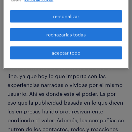
empresas, ya sea en dinero o en canje.
rersonalizar
rechazarlas todas
Por increíble que parezca, el poder de los
blogger es una realidad innegable y su
aceptar todo
influencia se posiciona cercana a la de
muchos medios de comunicación on y off
line, ya que hoy lo que importa son las
experiencias narradas o vividas por el mismo
usuario. Ahí es donde está el poder. Es por
eso que la publicidad basada en lo que dicen
las empresas ha ido progresivamente
perdiendo el valor. Además, las compañías se
nutren de los contactos, redes y reacciones