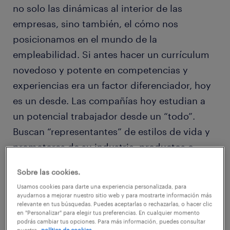
no solo las dinámicas al interior de las
empresas, sino también, el cómo nos
posicionamos en el mundo de la
empleabilidad. Si antes hacer un currículum
novedoso y potente en competencias y
experiencias era un factor diferenciador, hoy
es un desde. Las compañías hoy estudian a
un potencial trabajador desde un “todo”.
Buscan “representantes” de estilos de vida y
promotores de su industria, productos o
servicios. Basta ingresar a una red social para
Sobre las cookies.
ver cómo “líderes de opinión”, celebridades o
Usamos cookies para darte una experiencia personalizada, para
bloggers suben sus videos o fotos
ayudarnos a mejorar nuestro sitio web y para mostrarte información más
relevante en tus búsquedas. Puedes aceptarlas o rechazarlas, o hacer clic
consumiendo productos o servicios, los
en "Personalizar" para elegir tus preferencias. En cualquier momento
podrás cambiar tus opciones. Para más información, puedes consultar
cuales, en su mayoría son pagados por estas
nuestra
política de cookies.