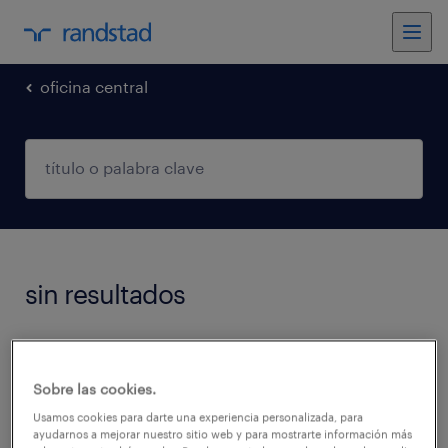
oficina central
sin resultados
No encontramos trabajos que coincidan con
estos filtros. Podés intentar modificar los
Sobre las cookies.
filtros aplicados para obtener más resultados.
Usamos cookies para darte una experiencia personalizada, para
ayudarnos a mejorar nuestro sitio web y para mostrarte información más
Las siguientes acciones pueden ayudar