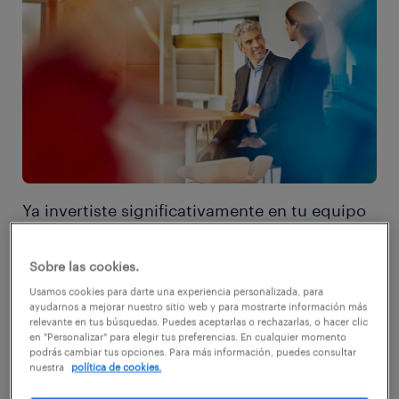
Ya invertiste significativamente en tu equipo
de selección, en proyectos de employer
branding y en tecnología de reclutamiento,
Sobre las cookies.
pero encontrar al mejor talento cada día es
Usamos cookies para darte una experiencia personalizada, para
ayudarnos a mejorar nuestro sitio web y para mostrarte información más
más difícil. La escasez de profesionales es un
relevante en tus búsquedas. Puedes aceptarlas o rechazarlas, o hacer clic
en "Personalizar" para elegir tus preferencias. En cualquier momento
fenómeno insoslayable del mercado laboral
podrás cambiar tus opciones. Para más información, puedes consultar
nuestra
política de cookies.
que impacta en la performance de tu
compañía: puestos sin cubrir durante largos