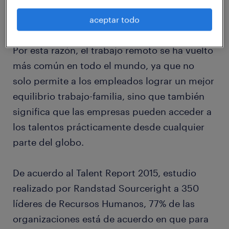
alejada de estos avances, mucho menos las
nuevas generaciones.
aceptar todo
Por esta razón, el trabajo remoto se ha vuelto
más común en todo el mundo, ya que no
solo permite a los empleados lograr un mejor
equilibrio trabajo-familia, sino que también
significa que las empresas pueden acceder a
los talentos prácticamente desde cualquier
parte del globo.
De acuerdo al Talent Report 2015, estudio
realizado por Randstad Sourceright a 350
líderes de Recursos Humanos, 77% de las
organizaciones está de acuerdo en que para