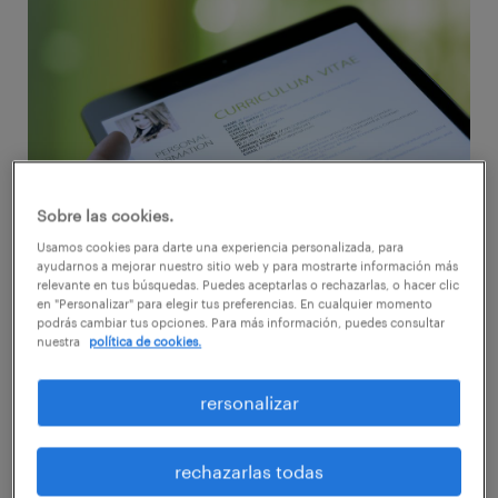
Sobre las cookies.
Usamos cookies para darte una experiencia personalizada, para
ayudarnos a mejorar nuestro sitio web y para mostrarte información más
relevante en tus búsquedas. Puedes aceptarlas o rechazarlas, o hacer clic
No es novedad que gracias al desarrollo de la
en "Personalizar" para elegir tus preferencias. En cualquier momento
podrás cambiar tus opciones. Para más información, puedes consultar
tecnología, la masificación de los
nuestra
política de cookies.
smartphones y la gran penetración que ha
rersonalizar
tenido Internet en la última década, hoy es
mucho más fácil permanecer conectado y la
rechazarlas todas
mayoría de las personas no concibe una vida