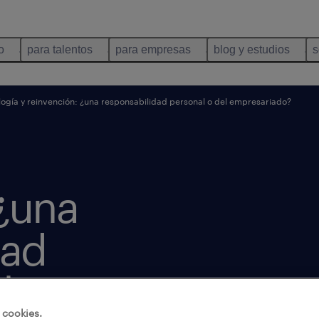
o
para talentos
para empresas
blog y estudios
s
ogía y reinvención: ¿una responsabilidad personal o del empresariado?
 ¿una
dad
l
 cookies.