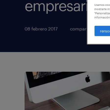
empresariad
Usamos cook
mostrarte in
"Personaliza
información
08 febrero 2017
compartir artículo
rerso