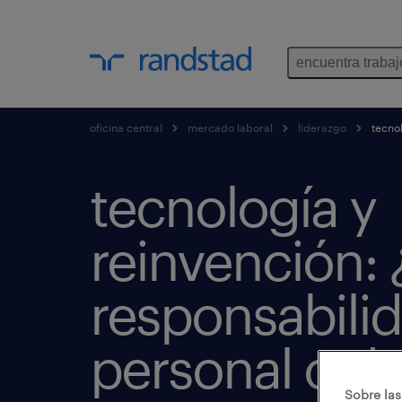
encuentra trabaj
oficina central
mercado laboral
liderazgo
tecnol
tecnología y
reinvención:
responsabili
personal o de
Sobre las