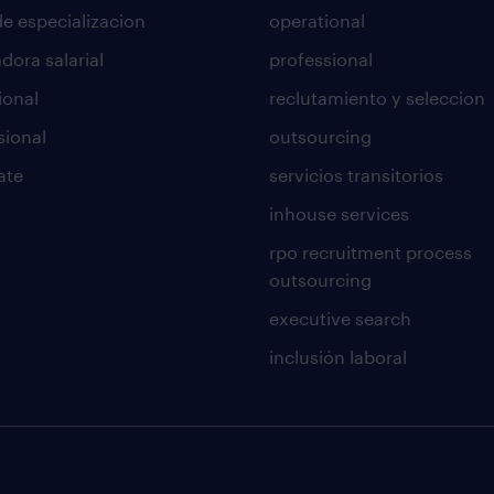
de especializacion
operational
dora salarial
professional
ional
reclutamiento y seleccion
sional
outsourcing
ate
servicios transitorios
inhouse services
rpo recruitment process
outsourcing
executive search
inclusión laboral