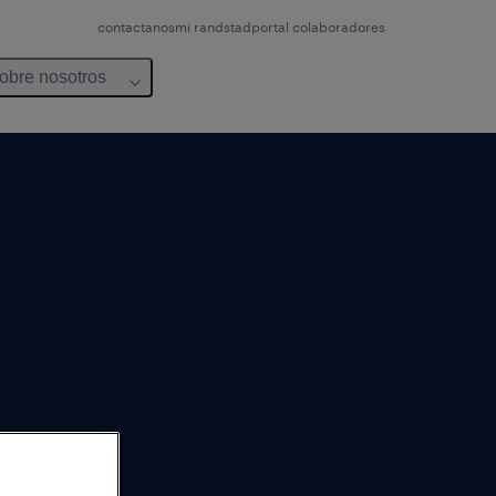
contactanos
mi randstad
portal colaboradores
obre nosotros