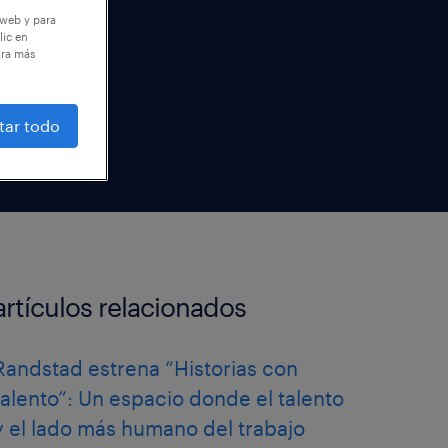
 web y para
lic en
ara más
tar todo
artículos relacionados
Randstad estrena “Historias con
talento”: Un espacio donde el talento
y el lado más humano del trabajo