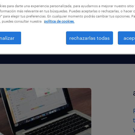
o?
ies para darte una experiencia personalizada, para ayudarnos a mejorar nuestro sitio
formación más relevante en tus búsquedas. Puedes aceptarlas o rechazarlas, o hacer c
r" para elegir tus preferencias. En cualquier momento podrás cambiar tus opciones. P
, puedes consultar nuestra
política de cookies.
s
nalizar
rechazarlas todas
acep