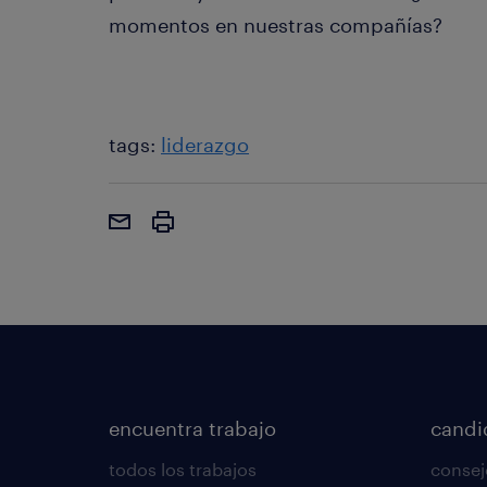
momentos en nuestras compañías?
tags:
liderazgo
encuentra trabajo
candi
todos los trabajos
consej