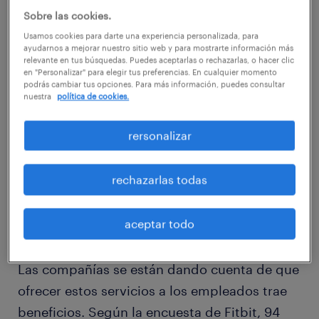
seriamente en cambiar de empleo si se le
Sobre las cookies.
presenta una oportunidad en una compañía
Usamos cookies para darte una experiencia personalizada, para
con mejor seguro de salud, aunque el salario
ayudarnos a mejorar nuestro sitio web y para mostrarte información más
relevante en tus búsquedas. Puedes aceptarlas o rechazarlas, o hacer clic
sea más bajo.
en "Personalizar" para elegir tus preferencias. En cualquier momento
podrás cambiar tus opciones. Para más información, puedes consultar
nuestra
política de cookies.
Aunque no es factible que todas las
compañías proporcionen un buen seguro de
rersonalizar
salud, sí pueden otorgar beneficios para
mitigar los gastos médicos de sus
rechazarlas todas
trabajadores.
aceptar todo
Políticas de salud y bienestar.
Las compañías se están dando cuenta de que
ofrecer estos servicios a los empleados trae
beneficios. Según la encuesta de Fitbit, 94