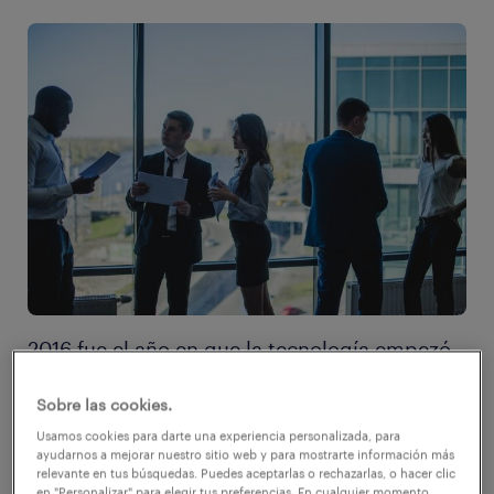
2016 fue el año en que la tecnología empezó
a ganar incidencia y a generar mayor
Sobre las cookies.
preocupación en el mundo del trabajo. La
Usamos cookies para darte una experiencia personalizada, para
aparición del Big Data en diversos sectores
ayudarnos a mejorar nuestro sitio web y para mostrarte información más
relevante en tus búsquedas. Puedes aceptarlas o rechazarlas, o hacer clic
productivos marcó la relevancia que está
en "Personalizar" para elegir tus preferencias. En cualquier momento