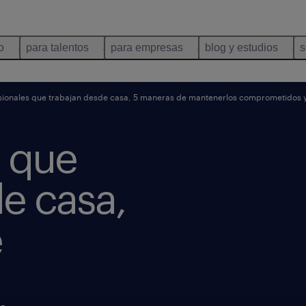
o
para talentos
para empresas
blog y estudios
s
ionales que trabajan desde casa, 5 maneras de mantenerlos comprometidos 
s que
e casa,
e