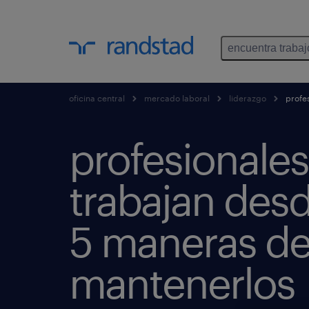
encuentra trabaj
oficina central
mercado laboral
liderazgo
profes
profesionale
trabajan desd
5 maneras d
mantenerlos