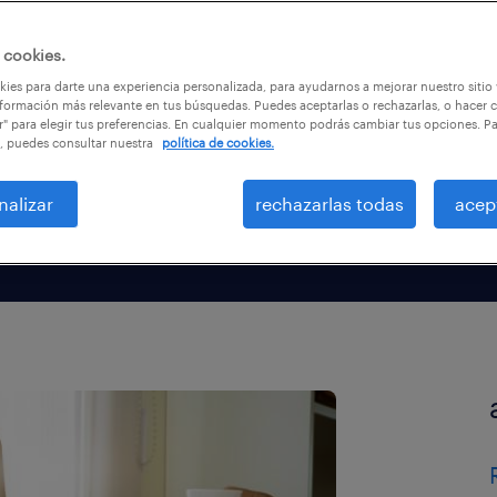
os y
 cookies.
ies para darte una experiencia personalizada, para ayudarnos a mejorar nuestro sitio
formación más relevante en tus búsquedas. Puedes aceptarlas o rechazarlas, o hacer c
r" para elegir tus preferencias. En cualquier momento podrás cambiar tus opciones. P
, puedes consultar nuestra
política de cookies.
nalizar
rechazarlas todas
acep