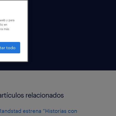
 web y para
lic en
ara más
tar todo
artículos relacionados
Randstad estrena “Historias con