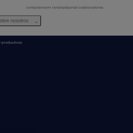
contactanos
mi randstad
portal colaboradores
obre nosotros
y productivos