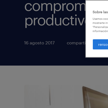
comprometid
Sobre las
productivos
Usamos cook
mostrarte in
"Personaliza
información
16 agosto 2017
compartir artículos
rerso