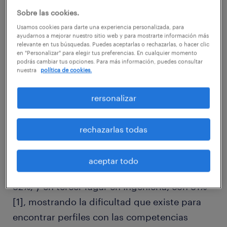
o el desarrollo de plataformas
Sobre las cookies.
conversacionales, estén entre los más
Usamos cookies para darte una experiencia personalizada, para
demandados por las empresas en 2019.
ayudarnos a mejorar nuestro sitio web y para mostrarte información más
relevante en tus búsquedas. Puedes aceptarlas o rechazarlas, o hacer clic
en "Personalizar" para elegir tus preferencias. En cualquier momento
podrás cambiar tus opciones. Para más información, puedes consultar
Un informe de Randstad Professionals revela
nuestra
política de cookies.
que en 2019 el 35% de las compañías
realizaría nuevas contrataciones en el rubro, 7
rersonalizar
puntos porcentuales (pp) más que el año
anterior. Asimismo, con el fin de retener
rechazarlas todas
talento, las empresas están dispuestas a
subir los salarios en el departamento de
aceptar todo
Ventas, con 51%; luego en Producción, con
32%; y en tercer lugar en Ingeniería, con 31%
[1], mostrando la dificultad que existe para
encontrar perfiles con las competencias