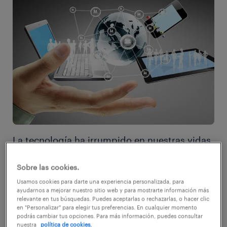
La tecnología ha irrumpido en nuestras vidas
para quedarse y, gracias a ella, hoy en día es
Sobre las cookies.
posible agilizar gran parte de nuestras tareas
Usamos cookies para darte una experiencia personalizada, para
diarias, tanto en lo personal como en lo
ayudarnos a mejorar nuestro sitio web y para mostrarte información más
profesional.
relevante en tus búsquedas. Puedes aceptarlas o rechazarlas, o hacer clic
en "Personalizar" para elegir tus preferencias. En cualquier momento
podrás cambiar tus opciones. Para más información, puedes consultar
nuestra
política de cookies.