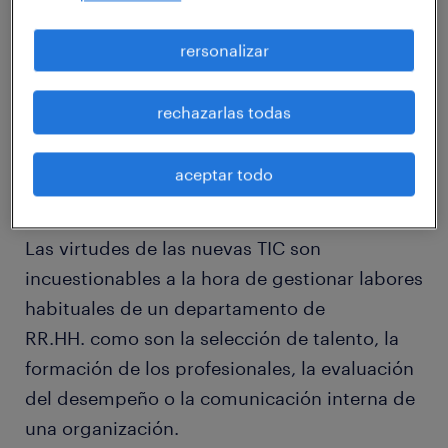
El mundo de los Recursos Humanos no es una
excepción y queda patente que las
rersonalizar
tendencias del sector van en la dirección del
2.0. Ahora bien, ¿estamos dando una
rechazarlas todas
importancia excesiva a la tecnología en
desmedro del factor humano? El debate está
aceptar todo
abierto.
Las virtudes de las nuevas TIC son
incuestionables a la hora de gestionar labores
habituales de un departamento de
RR.HH. como son la selección de talento, la
formación de los profesionales, la evaluación
del desempeño o la comunicación interna de
una organización.