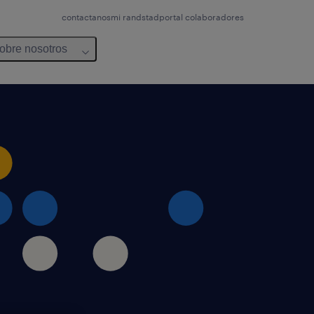
contactanos
mi randstad
portal colaboradores
obre nosotros