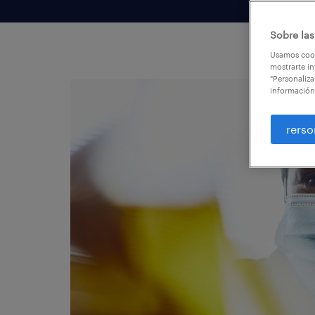
Sobre las
Usamos cook
mostrarte in
"Personaliza
información
rerso