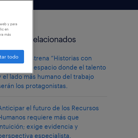
 web y para
lic en
ara más
artículos relacionados
tar todo
Randstad estrena “Historias con
talento”: Un espacio donde el talento
y el lado más humano del trabajo
serán los protagonistas.
Anticipar el futuro de los Recursos
Humanos requiere más que
intuición; exige evidencia y
perspectiva especialista.