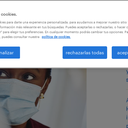
 cookies.
ies para darte una experiencia personalizada, para ayudarnos a mejorar nuestro sitio
formación más relevante en tus búsquedas. Puedes aceptarlas o rechazarlas, o hacer c
r" para elegir tus preferencias. En cualquier momento podrás cambiar tus opciones. P
, puedes consultar nuestra
política de cookies.
nalizar
rechazarlas todas
acep