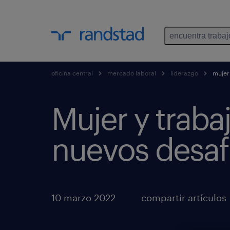
encuentra trabaj
oficina central
mercado laboral
liderazgo
mujer 
Mujer y traba
nuevos desaf
10 marzo 2022
compartir artículos