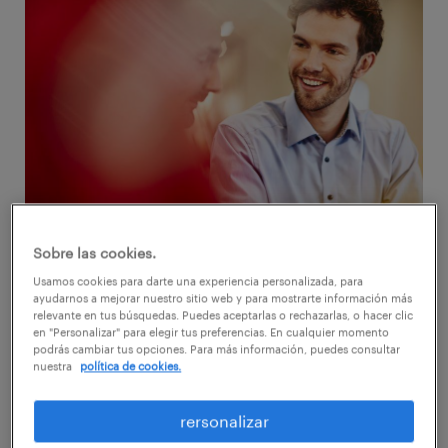
Sobre las cookies.
Sin duda, la utilización del celular durante la
Usamos cookies para darte una experiencia personalizada, para
ayudarnos a mejorar nuestro sitio web y para mostrarte información más
jornada laboral es un tema que genera
relevante en tus búsquedas. Puedes aceptarlas o rechazarlas, o hacer clic
en "Personalizar" para elegir tus preferencias. En cualquier momento
preocupación en algunas compañías, ya que
podrás cambiar tus opciones. Para más información, puedes consultar
aún existe la percepción de que su uso
nuestra
política de cookies.
podría afectar la productividad de los
rersonalizar
empleados. De hecho, según un estudio de la