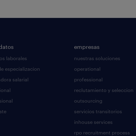
datos
empresas
os laborales
nuestras soluciones
de especializacion
operational
dora salarial
professional
ional
reclutamiento y seleccion
sional
outsourcing
ate
servicios transitorios
inhouse services
rpo recruitment process