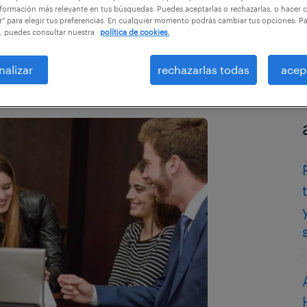
formación más relevante en tus búsquedas. Puedes aceptarlas o rechazarlas, o hacer c
r" para elegir tus preferencias. En cualquier momento podrás cambiar tus opciones. P
, puedes consultar nuestra
política de cookies.
nalizar
rechazarlas todas
acep