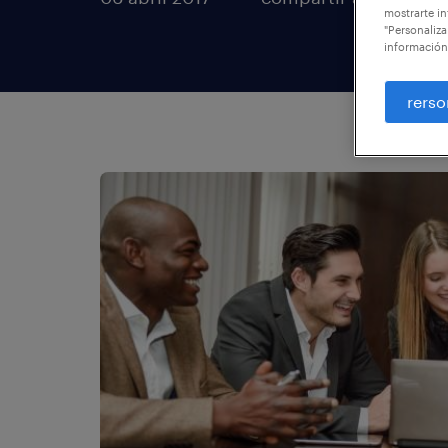
mostrarte in
"Personaliza
información
rerso