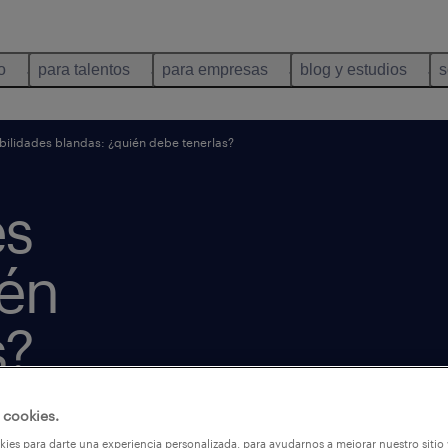
o
para talentos
para empresas
blog y estudios
s
bilidades blandas: ¿quién debe tenerlas?
es
ién
s?
 cookies.
ies para darte una experiencia personalizada, para ayudarnos a mejorar nuestro sitio