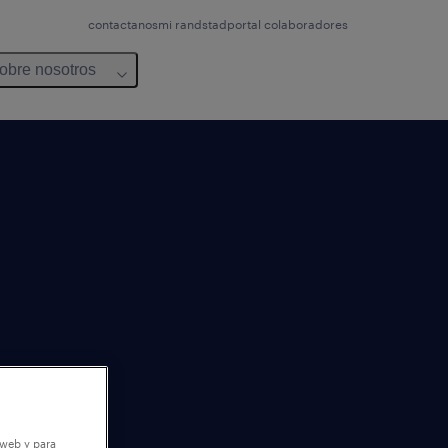
contactanos
mi randstad
portal colaboradores
obre nosotros
 web y para