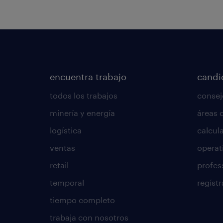
encuentra trabajo
candi
todos los trabajos
consej
minería y energía
áreas 
logística
calcula
ventas
operat
retail
profes
temporal
regístr
tiempo completo
trabaja con nosotros