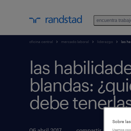
encuentra trabaj
oficina central
mercado laboral
liderazgo
las ha
las habilidad
blandas: ¿qu
debe tenerla
Sobre las
06 abril 2017
compartir artículos
Usamos cook