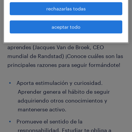
conocimientos?
rechazarlas todas
Dejar de estudiar una vez que comienzas a
aceptar todo
trabajar es un error: tu futuro no va a
depender de lo que sabes sino de lo que
aprendes (Jacques Van de Broek, CEO
mundial de Randstad) ¡Conoce cuáles son las
principales razones para seguir formándote!
Aporta estimulación y curiosidad.
Aprender genera el hábito de seguir
adquiriendo otros conocimientos y
mantenerse activo.
Promueve el sentido de la
responsabilidad. Estudiar te obliga a