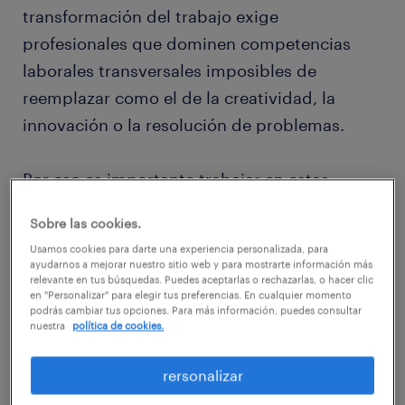
transformación del trabajo exige
profesionales que dominen competencias
laborales transversales imposibles de
reemplazar como el de la creatividad, la
innovación o la resolución de problemas.
Por eso es importante trabajar en estas
aptitudes tan valoradas: capacidad analítica,
Sobre las cookies.
inteligencia emocional y comunicación
Usamos cookies para darte una experiencia personalizada, para
asertiva, entre otros, ya que se trata, a
ayudarnos a mejorar nuestro sitio web y para mostrarte información más
relevante en tus búsquedas. Puedes aceptarlas o rechazarlas, o hacer clic
diferencia de los conocimientos
en "Personalizar" para elegir tus preferencias. En cualquier momento
podrás cambiar tus opciones. Para más información, puedes consultar
profesionales, de competencias básicas y
nuestra
política de cookies.
necesarias para cualquier profesional.
rersonalizar
¿Por qué debes actualizar