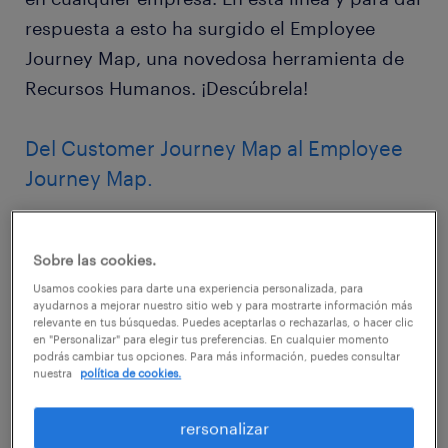
respuesta a esto ha surgido el Employee
Journey Map, una novedosa herramienta de
Recursos Humanos. ¡Descúbrela!
Del Customer Journey Map al Employee
Journey Map.
Muchas compañías han convertido al cliente
en el epicentro de todos los objetivos, incluso
Sobre las cookies.
cuando se habla de reputación empresarial.
Usamos cookies para darte una experiencia personalizada, para
Para ello, tratan de evaluar su experiencia
ayudarnos a mejorar nuestro sitio web y para mostrarte información más
relevante en tus búsquedas. Puedes aceptarlas o rechazarlas, o hacer clic
completa, con el objetivo de promover
en "Personalizar" para elegir tus preferencias. En cualquier momento
podrás cambiar tus opciones. Para más información, puedes consultar
acciones destinadas a ofrecer una
nuestra
política de cookies.
experiencia satisfactoria y personalizada.
rersonalizar