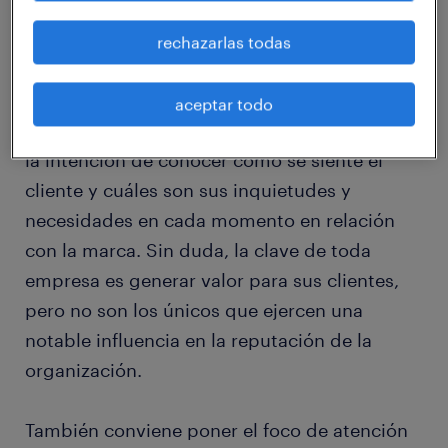
De esta manera, surge el Customer Journey
Map, una herramienta que analiza el ciclo de
rechazarlas todas
compra desde la perspectiva del cliente. Para
ello, se representa gráficamente en un mapa
aceptar todo
cada una de las etapas por las que pasa con
la intención de conocer cómo se siente el
cliente y cuáles son sus inquietudes y
necesidades en cada momento en relación
con la marca. Sin duda, la clave de toda
empresa es generar valor para sus clientes,
pero no son los únicos que ejercen una
notable influencia en la reputación de la
organización.
También conviene poner el foco de atención