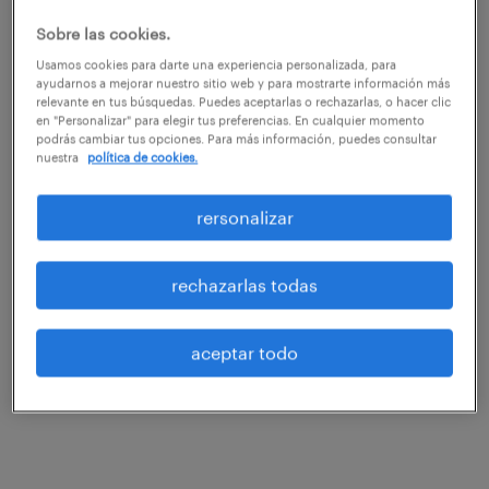
información resultante para generar
Sobre las cookies.
beneficios para el negocio.
Usamos cookies para darte una experiencia personalizada, para
ayudarnos a mejorar nuestro sitio web y para mostrarte información más
relevante en tus búsquedas. Puedes aceptarlas o rechazarlas, o hacer clic
en "Personalizar" para elegir tus preferencias. En cualquier momento
Si bien es cierto que las áreas de RR.HH.
podrás cambiar tus opciones. Para más información, puedes consultar
nuestra
política de cookies.
tradicionalmente han acumulado muchos
antecedentes sobre las personas (desde su
rersonalizar
dirección a los cursos de formación
realizados, por ejemplo), el Big Data es
rechazarlas todas
mucho más: las competencias de cada
empleado, el uso de recursos, el tiempo y el
aceptar todo
coste de cada reclutamiento, las tendencias
salariales…