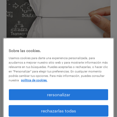
Sobre las cookies.
Usamos cookies para darte una experiencia personalizada, para
La productividad es un requisito
ayudarnos a mejorar nuestro sitio web y para mostrarte información más
relevante en tus búsquedas. Puedes aceptarlas o rechazarlas, o hacer clic
indispensable para las empresas que quieran
en "Personalizar" para elegir tus preferencias. En cualquier momento
podrás cambiar tus opciones. Para más información, puedes consultar
destacar en un mercado tan competitivo
nuestra
política de cookies.
como el actual. Uno de los procedimientos
más habituales para obtener resultados que
rersonalizar
mejoren el rendimiento interno es apostar
por la formación.
rechazarlas todas