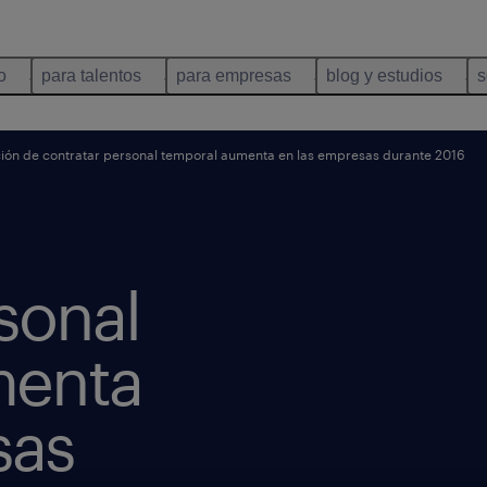
o
para talentos
para empresas
blog y estudios
s
ión de contratar personal temporal aumenta en las empresas durante 2016
sonal
menta
sas