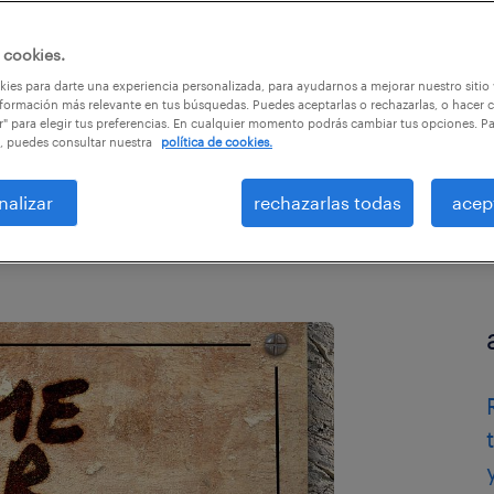
 cookies.
ies para darte una experiencia personalizada, para ayudarnos a mejorar nuestro sitio
formación más relevante en tus búsquedas. Puedes aceptarlas o rechazarlas, o hacer c
r" para elegir tus preferencias. En cualquier momento podrás cambiar tus opciones. P
, puedes consultar nuestra
política de cookies.
nalizar
rechazarlas todas
acep