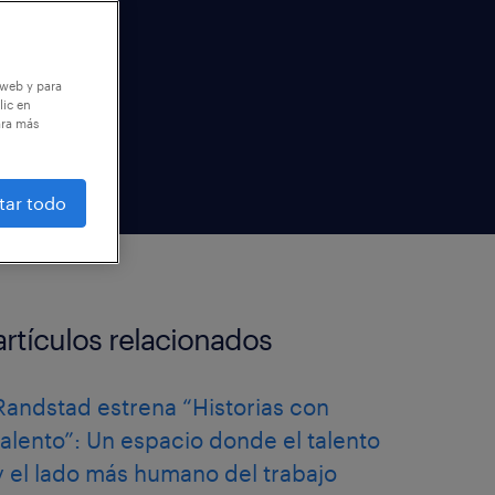
 web y para
lic en
ara más
tar todo
artículos relacionados
Randstad estrena “Historias con
talento”: Un espacio donde el talento
y el lado más humano del trabajo