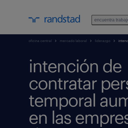
encuentra trabaj
oficina central
mercado laboral
liderazgo
intenc
intención de
contratar per
temporal au
en las empre