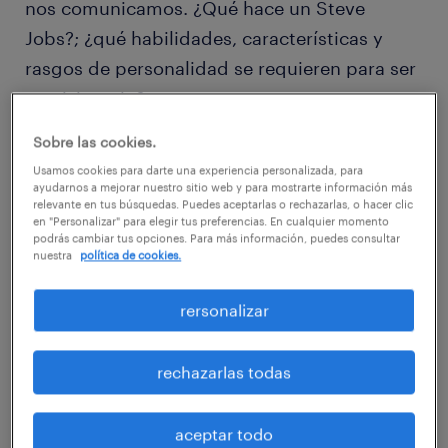
nos comunicamos. ¿Qué hace un Steve
Jobs?; ¿qué habilidades, características y
rasgos de personalidad se requieren para ser
un visionario?
Sobre las cookies.
Quizás algunas de esas preguntas puedan ser
Usamos cookies para darte una experiencia personalizada, para
respondidas por el informe "Future Skills
ayudarnos a mejorar nuestro sitio web y para mostrarte información más
relevante en tus búsquedas. Puedes aceptarlas o rechazarlas, o hacer clic
2020" del Instituto para el Futuro, en el cual
en "Personalizar" para elegir tus preferencias. En cualquier momento
podrás cambiar tus opciones. Para más información, puedes consultar
se identificaron las habilidades clave de
nuestra
política de cookies.
trabajo de esta década. Pueden ser las
habilidades del mañana, pero necesitan ser
rersonalizar
desarrolladas y nutridas hoy.
rechazarlas todas
- Creación de sentido
aceptar todo