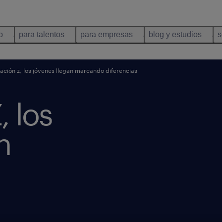
o
para talentos
para empresas
blog y estudios
s
ción z, los jóvenes llegan marcando diferencias
 los
n