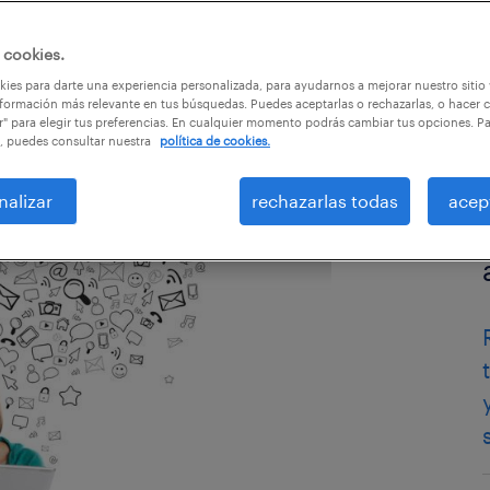
 cookies.
ulos
ies para darte una experiencia personalizada, para ayudarnos a mejorar nuestro sitio
formación más relevante en tus búsquedas. Puedes aceptarlas o rechazarlas, o hacer c
r" para elegir tus preferencias. En cualquier momento podrás cambiar tus opciones. P
, puedes consultar nuestra
política de cookies.
nalizar
rechazarlas todas
acep