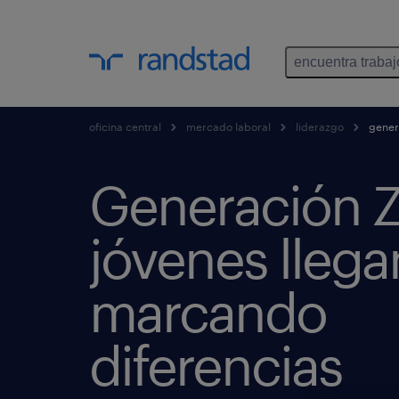
encuentra trabaj
oficina central
mercado laboral
liderazgo
genera
Generación Z,
jóvenes llega
marcando
diferencias