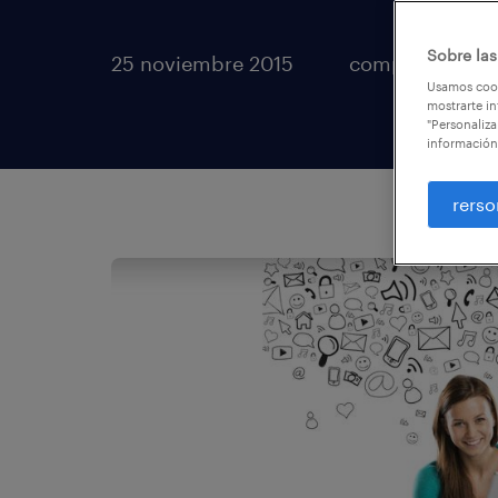
Sobre las
25 noviembre 2015
compartir artíc
Usamos cook
mostrarte in
"Personaliza
información
rerso