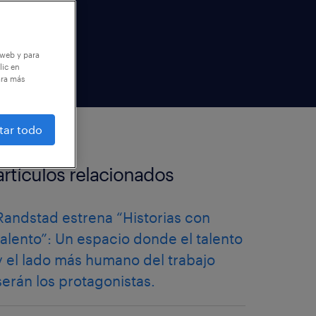
 web y para
lic en
ara más
tar todo
artículos relacionados
Randstad estrena “Historias con
talento”: Un espacio donde el talento
y el lado más humano del trabajo
serán los protagonistas.