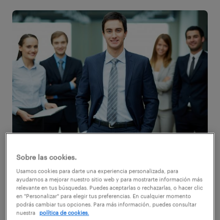
El ciclo de vida profesional de un trabajador
Sobre las cookies.
es amplio y todas y cada una de las etapas
Usamos cookies para darte una experiencia personalizada, para
ayudarnos a mejorar nuestro sitio web y para mostrarte información más
tienen que estar enfocadas hacia el futuro,
relevante en tus búsquedas. Puedes aceptarlas o rechazarlas, o hacer clic
en "Personalizar" para elegir tus preferencias. En cualquier momento
hacia el camino al éxito. El camino es largo y
podrás cambiar tus opciones. Para más información, puedes consultar
el aprendizaje durante esos años es muy
nuestra
política de cookies.