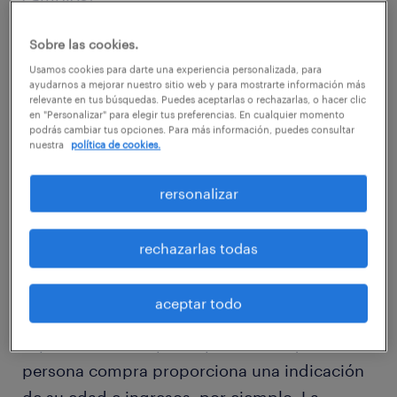
Sobre las cookies.
Usamos cookies para darte una experiencia personalizada, para
ayudarnos a mejorar nuestro sitio web y para mostrarte información más
relevante en tus búsquedas. Puedes aceptarlas o rechazarlas, o hacer clic
Hace más de veinte años, Tesco lanzó su
en "Personalizar" para elegir tus preferencias. En cualquier momento
Clubcard. Comenzó como un esquema de
podrás cambiar tus opciones. Para más información, puedes consultar
nuestra
política de cookies.
recompensa a la lealtad. El supermercado
pronto se dio cuenta de que podía obtener
rersonalizar
información muy valiosa sobre los hábitos de
compra de sus clientes. "¿Cuántas 'comidas
rechazarlas todas
para uno' deberíamos estar vendiendo en una
tienda en particular o cuál es el impacto de
aceptar todo
una promoción en las ventas de un producto
específico?". El tipo de productos que una
persona compra proporciona una indicación