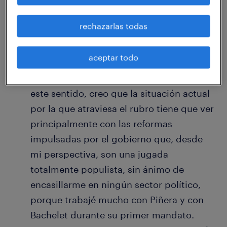
bastante difícil. Sin embargo, a pesar de
tener en cuenta que la industria es de
rechazarlas todas
naturaleza cambiante y saber de
antemano que pasará por periodos
aceptar todo
buenos y malos, no se puede desconocer
que la contingencia política influye. En
este sentido, creo que la situación actual
por la que atraviesa el rubro tiene que ver
principalmente con las reformas
impulsadas por el gobierno que, desde
mi perspectiva, son una jugada
totalmente populista, sin ánimo de
encasillarme en ningún sector político,
porque trabajé mucho con Piñera y con
Bachelet durante su primer mandato.