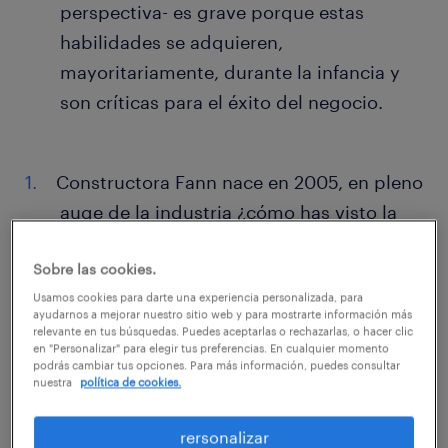
perspectiva- es grave porque estas
habilidades se adquieren,
mayoritariamente, durante la infancia y
son críticas para el éxito del negocio.
Constructora Fann nace en 2005, en pleno
auge de la industria ¿cómo has visto la
evolución del rubro desde ese momento
Sobre las cookies.
hasta ahora?
Usamos cookies para darte una experiencia personalizada, para
ayudarnos a mejorar nuestro sitio web y para mostrarte información más
El sector es totalmente cíclico.
relevante en tus búsquedas. Puedes aceptarlas o rechazarlas, o hacer clic
en "Personalizar" para elegir tus preferencias. En cualquier momento
Efectivamente en 2005 vivía un boom,
podrás cambiar tus opciones. Para más información, puedes consultar
nuestra
política de cookies.
pero en 2009 y 2010 hubo una recesión y,
por lo tanto, enfrentamos un periodo
rersonalizar