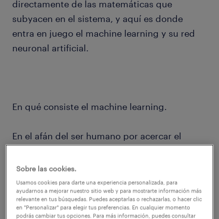
directamente de las matemáticas que
subyacen en el sistema, y aquí es donde
entra en juego el machine learning y su red
neuronal artificial.
En qué consiste el machine learning.
En el afán del ser humano por acercar el
procesamiento de datos de las máquinas al
funcionamiento del cerebro, se han
Sobre las cookies.
desarrollado herramientas matemáticas que
Usamos cookies para darte una experiencia personalizada, para
ayudarnos a mejorar nuestro sitio web y para mostrarte información más
“imitan” la forma en la que operan las
relevante en tus búsquedas. Puedes aceptarlas o rechazarlas, o hacer clic
en "Personalizar" para elegir tus preferencias. En cualquier momento
neuronas.
podrás cambiar tus opciones. Para más información, puedes consultar