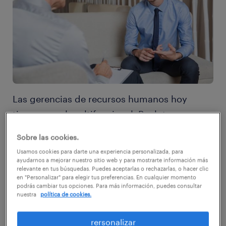
Las gerencias de recursos humanos hoy
tienen un rol multifuncional. Reclutan,
seleccionan, entrenan y desarrollan personal.
Sobre las cookies.
Pero también promueven la seguridad,
Usamos cookies para darte una experiencia personalizada, para
administran salarios, negocian
ayudarnos a mejorar nuestro sitio web y para mostrarte información más
relevante en tus búsquedas. Puedes aceptarlas o rechazarlas, o hacer clic
colectivamente y manejan una verdadera
en "Personalizar" para elegir tus preferencias. En cualquier momento
podrás cambiar tus opciones. Para más información, puedes consultar
letanía. Hay dos caras en el trabajo: la gestión
nuestra
política de cookies.
y la psicología. Para ser un profesional de
recursos humanos eficaz, casarse con los dos
rersonalizar