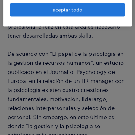
habilidades involucradas: administración y
aceptar todo
psicología, por lo tanto, para ser un
profesional eficaz en esta área es necesario
tener desarrolladas ambas skills.
De acuerdo con "El papel de la psicología en
la gestión de recursos humanos", un estudio
publicado en el Journal of Psychology de
Europa, en la relación de un HR manager con
la psicología existen cuatro cuestiones
fundamentales: motivación, liderazgo,
relaciones interpersonales y selección de
personal. Sin embargo, en este último es
donde "la gestión y la psicología se