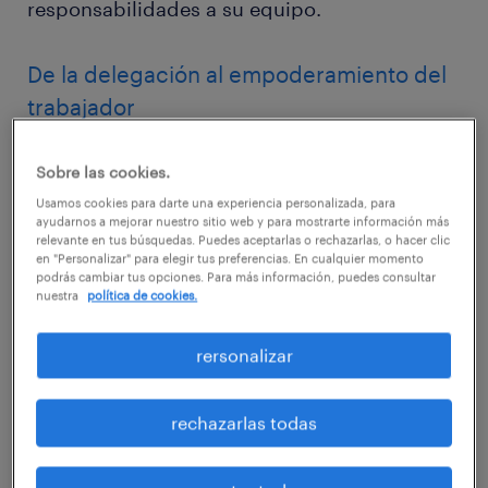
responsabilidades a su equipo.
De la delegación al empoderamiento del
trabajador
La delegación consiste en que el líder
Sobre las cookies.
desplaza algunas responsabilidades a los
Usamos cookies para darte una experiencia personalizada, para
integrantes de su equipo. Sin embargo,
ayudarnos a mejorar nuestro sitio web y para mostrarte información más
relevante en tus búsquedas. Puedes aceptarlas o rechazarlas, o hacer clic
supervisará las líneas de actuación y tendrá la
en "Personalizar" para elegir tus preferencias. En cualquier momento
última palabra.
podrás cambiar tus opciones. Para más información, puedes consultar
nuestra
política de cookies.
Cuando este modelo de dirección se
rersonalizar
consolida, puede derivar hacia otro conocido
como empowerment (empoderamiento), en
rechazarlas todas
el cual el líder tiene confianza plena y otorga
el poder total de cada parcela a los