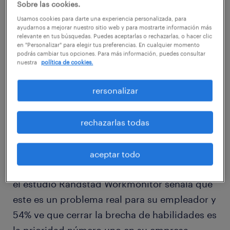
Sobre las cookies.
Ingeniería y Tecnología (STEM).
Usamos cookies para darte una experiencia personalizada, para
ayudarnos a mejorar nuestro sitio web y para mostrarte información más
relevante en tus búsquedas. Puedes aceptarlas o rechazarlas, o hacer clic
Según una reciente publicación de Randstad,
en "Personalizar" para elegir tus preferencias. En cualquier momento
podrás cambiar tus opciones. Para más información, puedes consultar
"flexibility@work 2016: el futuro del trabajo
nuestra
política de cookies.
en la era digital", existe una creciente
rersonalizar
demanda de habilidades STEM (Ciencia,
Tecnología, Ingeniería y Matemáticas),
necesarias para sobrevivir en el mundo del
rechazarlas todas
digital y de la Tecnología. Y las empresas
sienten este impacto: el 60% de los
aceptar todo
encuestados de los 39 países que considera
el estudio Randstad Workmonitor señala que
este es un problema real para su empleador y
54% ve que cerrar la brecha de habilidades es