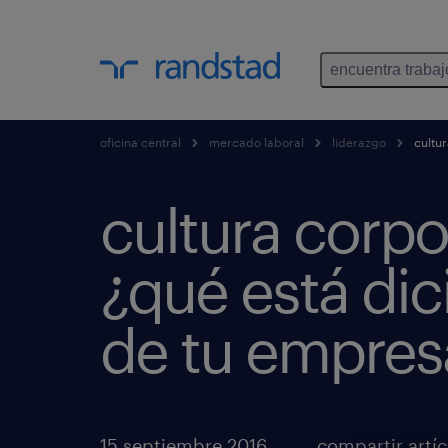
encuentra trabaj
oficina central
mercado laboral
liderazgo
cultur
cultura corpo
¿qué está di
de tu empres
15 septiembre 2016
compartir artí