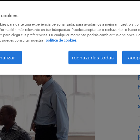
 cookies.
ies para darte una experiencia personalizada, para ayudarnos a mejorar nuestro sitio
formación más relevante en tus búsquedas. Puedes aceptarlas o rechazarlas, o hacer c
r" para elegir tus preferencias. En cualquier momento podrás cambiar tus opciones. P
, puedes consultar nuestra
política de cookies.
nalizar
rechazarlas todas
acep