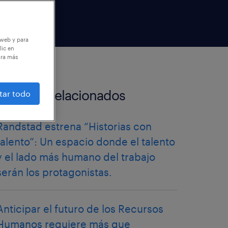
 web y para
lic en
ara más
artículos relacionados
tar todo
Randstad estrena “Historias con
talento”: Un espacio donde el talento
y el lado más humano del trabajo
serán los protagonistas.
Anticipar el futuro de los Recursos
Humanos requiere más que