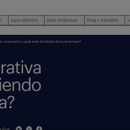
o
para talentos
para empresas
blog y estudios
s
a corporativa ¿qué está diciendo de tu empresa?
rativa
ciendo
a?
culos