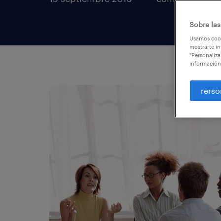
Sobre las
Usamos cook
mostrarte in
"Personaliza
información
rerso